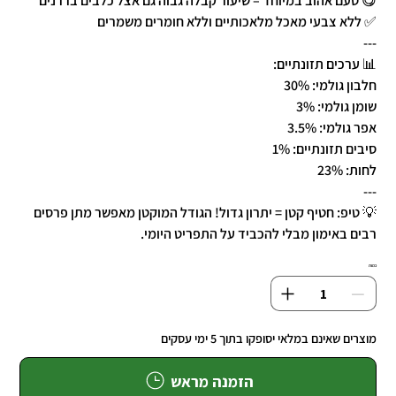
😋 טעם אהוב במיוחד – שיעור קבלה גבוה גם אצל כלבים בררנים
✅ ללא צבעי מאכל מלאכותיים וללא חומרים משמרים
---
📊 ערכים תזונתיים:
חלבון גולמי: 30%
שומן גולמי: 3%
אפר גולמי: 3.5%
סיבים תזונתיים: 1%
לחות: 23%
---
💡 טיפ: חטיף קטן = יתרון גדול! הגודל המוקטן מאפשר מתן פרסים
רבים באימון מבלי להכביד על התפריט היומי.
כמות
מוצרים שאינם במלאי יסופקו בתוך 5 ימי עסקים
הזמנה מראש