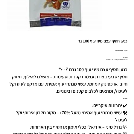
כנען חטיף עצם מיני עוף 100 גר
מק"ט
מק"ט:
7290109096063
7290109096
מחיר
מבצע חטיפי כנען לכלב 5 יח' ב 55 ש"ח
כנען חטיף עצם מיני עוף 100 גרם 🍗🐾
חטיף טבעי בצורת עצמות קטנות וטעימות – מושלם לאילוף, חיזוק
חיובי או כפינוק יומיומי. עשוי מנתחי עוף אמיתי, עם מרקם לעיס וקל
לעיכול, ומתאים לכלבים קטנים ובינוניים.
---
✔️ יתרונות עיקריים:
🐔 עשוי מנתחי עוף אמיתי (מעל 70%) – מקור חלבון איכותי וקל
לעיכול
🐶 גודל מיני – אידיאלי ככלי אימון או חטיף בין הארוחות