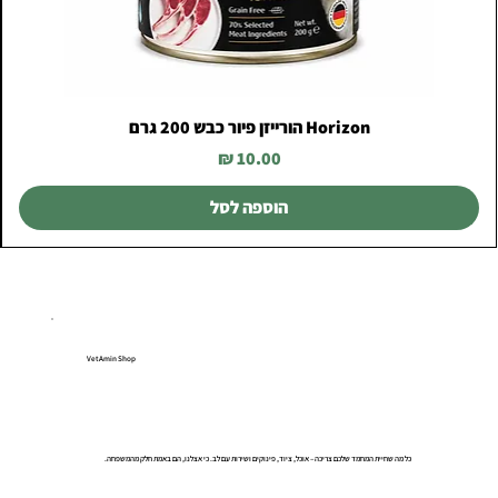
Horizon הורייזן פיור כבש 200 גרם
מחיר
הוספה לסל
VetAmin Shop
כל מה שחיית המחמד שלכם צריכה – אוכל, ציוד, פינוקים ושירות עם לב. כי אצלנו, הם באמת חלק מהמשפחה.