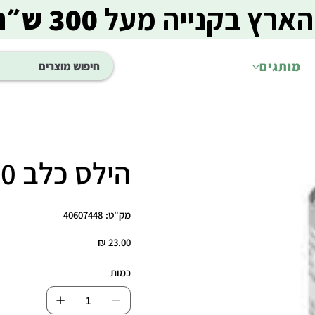
הארץ בקנייה מעל
300 ש״ח
מותגים
הילס כלב 370 ג j/d
מק"ט
מק"ט:
40607448
40607448
מחיר
כמות