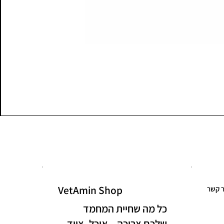
VetAmin Shop
ר קשר
כל מה שחיית המחמד
שלכם צריכה – אוכל, ציוד,