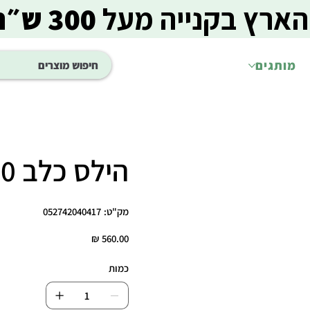
הארץ בקנייה מעל
300 ש״ח
מותגים
הילס כלב 10 ק"ג z/d
מק"ט
מק"ט:
052742040417
052742040417
מחיר
כמות