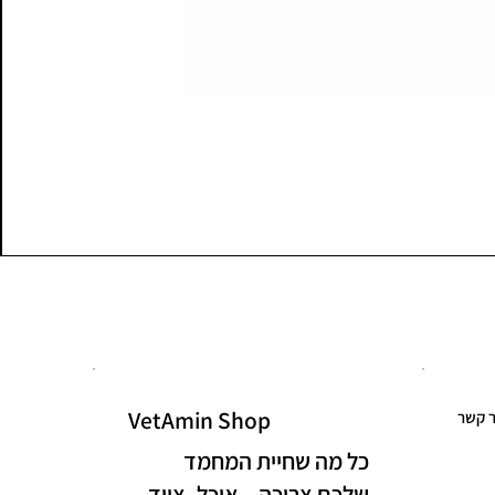
VetAmin Shop
ר קשר
כל מה שחיית המחמד
שלכם צריכה – אוכל, ציוד,