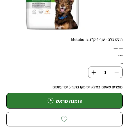
הילס כלב - עוף 4 ק"ג Metabolic
מק"ט
מק"ט:
40605944
40605944
מחיר
כמות
מוצרים שאינם במלאי יסופקו בתוך 5 ימי עסקים
הזמנה מראש