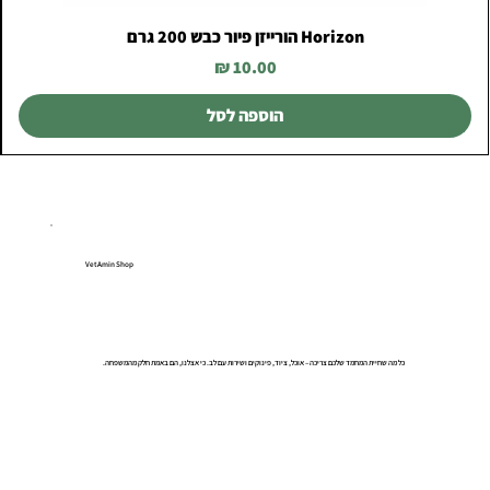
Horizon הורייזן פיור כבש 200 גרם
מחיר
הוספה לסל
VetAmin Shop
כל מה שחיית המחמד שלכם צריכה – אוכל, ציוד, פינוקים ושירות עם לב. כי אצלנו, הם באמת חלק מהמשפחה.