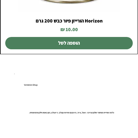
Horizon הורייזן פיור כבש 200 גרם
מחיר
הוספה לסל
VetAmin Shop
כל מה שחיית המחמד שלכם צריכה – אוכל, ציוד, פינוקים ושירות עם לב. כי אצלנו, הם באמת חלק מהמשפחה.