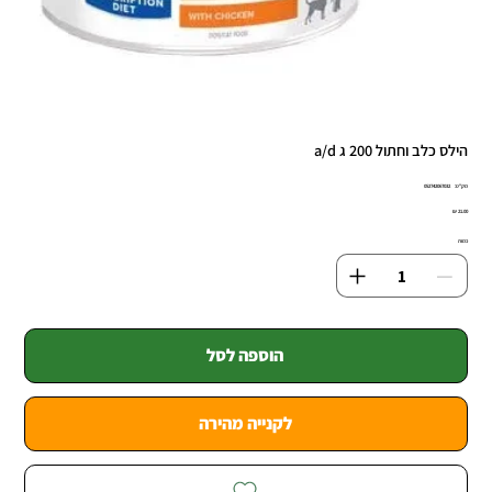
הילס כלב וחתול 200 ג a/d
מק"ט
מק"ט:
052742067032
0527420670
מחיר
כמות
הוספה לסל
לקנייה מהירה