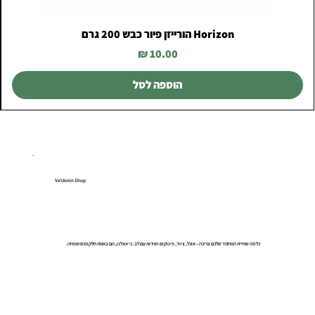
Horizon הורייזן פיור כבש 200 גרם
מחיר
הוספה לסל
VetAmin Shop
כל מה שחיית המחמד שלכם צריכה – אוכל, ציוד, פינוקים ושירות עם לב. כי אצלנו, הם באמת חלק מהמשפחה.