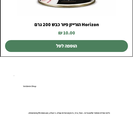
Horizon הורייזן פיור כבש 200 גרם
מחיר
הוספה לסל
VetAmin Shop
כל מה שחיית המחמד שלכם צריכה – אוכל, ציוד, פינוקים ושירות עם לב. כי אצלנו, הם באמת חלק מהמשפחה.