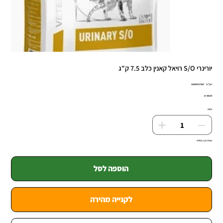
יורינרי S/O רויאל קאנין כלב 7.5 ק"ג
מק"ט
מק"ט:
3182550717687
3182550717
מחיר
כמות
נותרו רק 1 במלאי
הוספה לסל
לקנייה מהירה