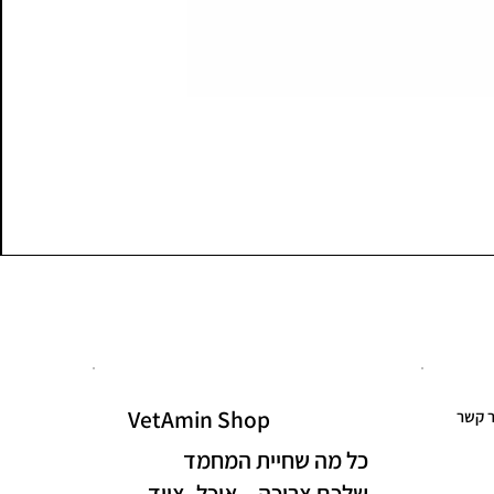
VetAmin Shop
ר קשר
כל מה שחיית המחמד
שלכם צריכה – אוכל, ציוד,