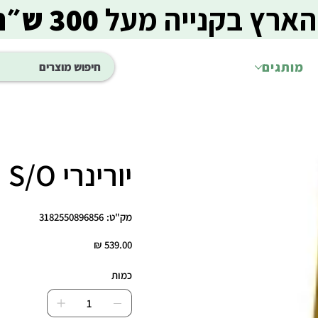
הארץ בקנייה מעל
300 ש״ח
מותגים
יורינרי S/O רויאל קנין כלב 13 ק"ג
מק"ט
מק"ט:
3182550896856
3182550896856
מחיר
כמות