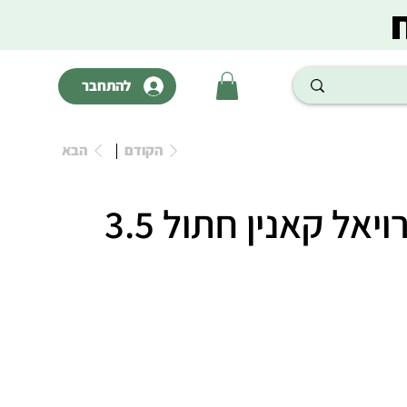
להתחבר
הקודם
הבא
יורינרי S/O רויאל קאנין חתול 3.5