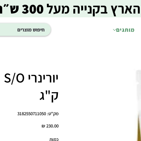
הארץ בקנייה מעל
300 ש״ח
מותגים
ק"ג
מק"ט
מק"ט:
3182550711050
3182550711050
מחיר
כמות