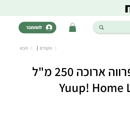
להתחבר
הקודם
הבא
יופ שמפו לפרווה ארוכה 250 מ"ל
Yuup! Home 