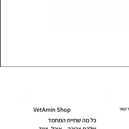
VetAmin Shop
ר קשר
כל מה שחיית המחמד
שלכם צריכה – אוכל, ציוד,