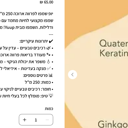
יופ שמפו לפרווה ארוכה 250 מ"ל Yuup! Home Long Coats Shampoo 🐾✨
שמפו מקצועי לחיות מחמד עם פר
ודלילות. השמפו מבית Yuup! מנקה בעדינות ומסייע לשמור על פרווה רכה ומבריקה.
---
✔️ יתרונות עיקריים:
• 🌿 רכיבים טבעיים – עדין על 
• 🐾 מעודד בריאות פרווה ארוכ
• 💧 משפר את יכולת הניקוי – מ
• ✅ מנקה בעדינות – אידיאלי ל
📊 פרטים נוספים:
• כמות: 250 מ"ל
• חומר: רכיבים טבעיים לניקוי ע
💡 טיפ: מומלץ לכל בעלי חיות 
כמות