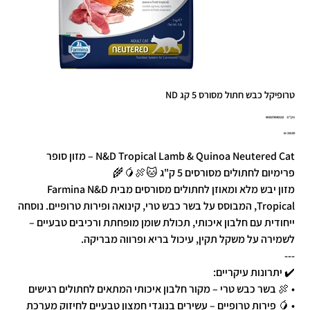
טרופיקל כבש חתול מסורס 5 קג ND
מק"ט
מק"ט:
8010276042132
8010276042
מחיר
N&D Tropical Lamb & Quinoa Neutered Cat – מזון סופר
פרימיום לחתולים מסורסים 5 ק"ג 🐱🍖🥭🌾
מזון יבש מלא ומאוזן לחתולים מסורסים מבית Farmina N&D
Tropical, המבוסס על בשר כבש טרי, קינואה ופירות טרופיים. נוסחה
ייחודית עם חלבון איכותי, תכולת שומן מופחתת ורכיבים טבעיים –
לשמירה על משקל תקין, עיכול בריא ופרווה מבריקה.
---
✔️ יתרונות עיקריים:
• 🍖 בשר כבש טרי – מקור חלבון איכותי המתאים לחתולים רגישים
• 🥭 פירות טרופיים – עשירים בנוגדי חמצון טבעיים לחיזוק מערכת