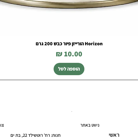
Horizon הורייזן פיור כבש 200 גרם
מחיר
הוספה לסל
ניווט באתר
צו
ראשי
חנות: רח’ רוטשילד 22, בת ים