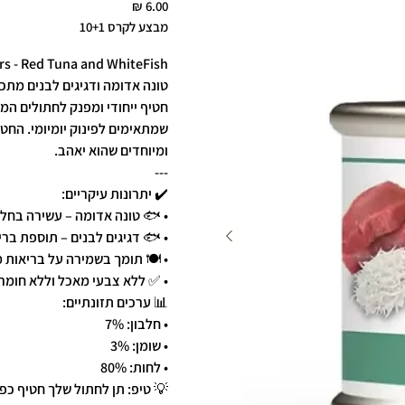
מבצע לקרס 10+1
 - Red Tuna and WhiteFish 🐾🐟🐟
טונה אדומה ודגיגים לבנים מתכון 
חטיף ייחודי ומפנק לחתולים המש
שמתאימים לפינוק יומיומי. החטי
ומיוחדים שהוא יאהב.
---
✔️ יתרונות עיקריים:
• 🐟 טונה אדומה – עשירה בחלב
• 🐟 דגיגים לבנים – תוספת בר
• 🍽️ תומך בשמירה על בריאות 
• ✅ ללא צבעי מאכל וללא חומר
📊 ערכים תזונתיים:
• חלבון: 7%
• שומן: 3%
• לחות: 80%
💡 טיפ: תן לחתול שלך חטיף כפ