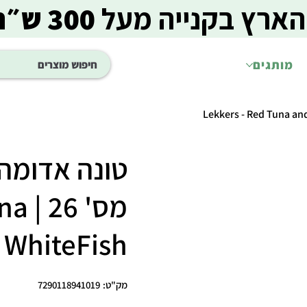
הארץ בקנייה מעל
300 ש״ח
מותגים
טונה אדומה 
מס' 
 WhiteFish
מק"ט
מק"ט:
7290118941019
7290118941019
מחיר