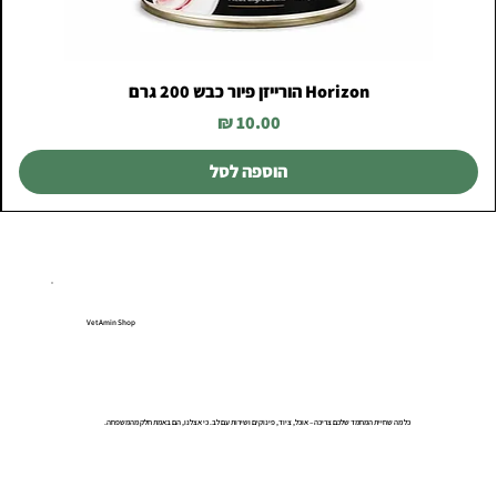
Horizon הורייזן פיור כבש 200 גרם
מחיר
הוספה לסל
VetAmin Shop
כל מה שחיית המחמד שלכם צריכה – אוכל, ציוד, פינוקים ושירות עם לב. כי אצלנו, הם באמת חלק מהמשפחה.