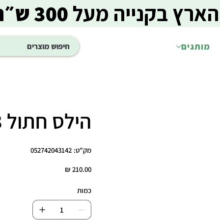
הארץ בקנייה מעל
300 ש״ח
מותגים
הילס חתול 3 ק"ג i/d
מק"ט
מק"ט:
052742043142
052742043142
מחיר
כמות