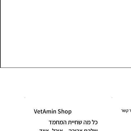
VetAmin Shop
ר קשר
כל מה שחיית המחמד
שלכם צריכה – אוכל, ציוד,