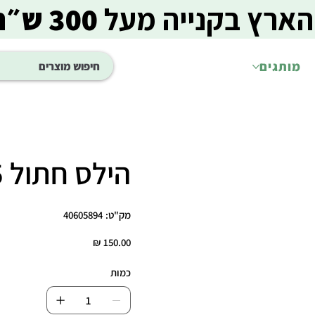
הארץ בקנייה מעל
300 ש״ח
מותגים
הילס חתול 1.5 ק"ג s/d
מק"ט
מק"ט:
40605894
40605894
מחיר
כמות