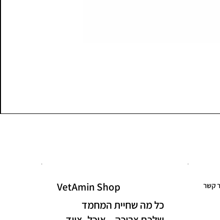
VetAmin Shop
ר קשר
כל מה שחיית המחמד
שלכם צריכה – אוכל, ציוד,