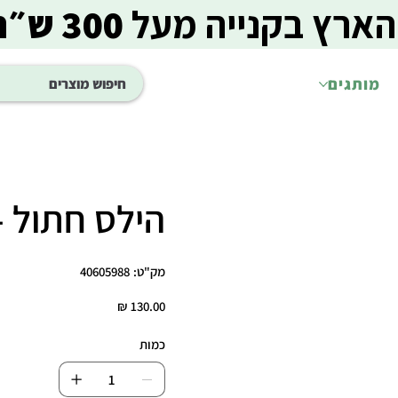
הארץ בקנייה מעל
300 ש״ח
מותגים
הילס חתול - עוף 1.5
מק"ט
מק"ט:
40605988
40605988
מחיר
כמות