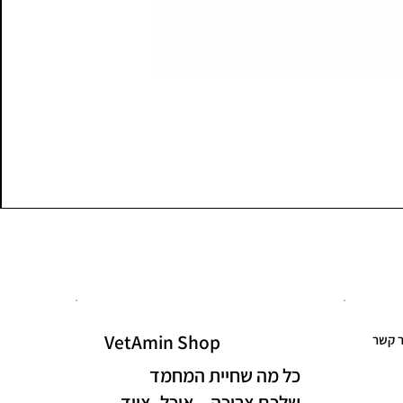
VetAmin Shop
ר קשר
כל מה שחיית המחמד
שלכם צריכה – אוכל, ציוד,