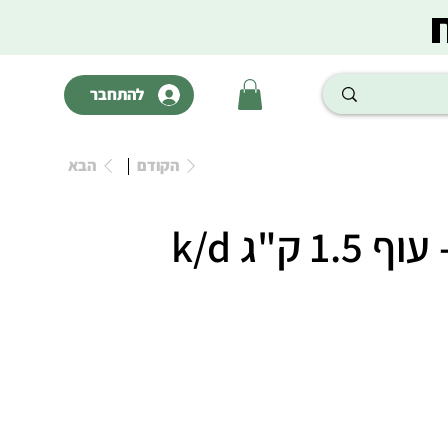
להתחבר
הקודם
הבא
 ק"ג k/d