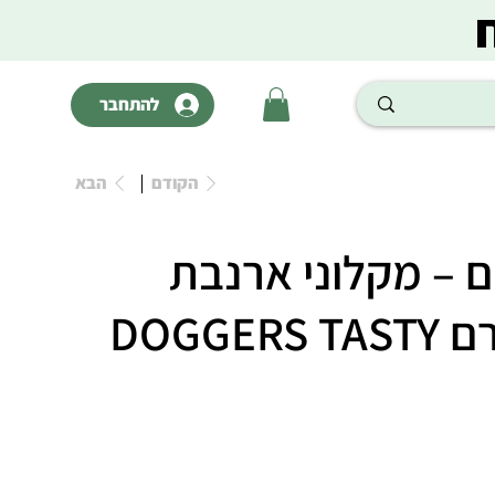
להתחבר
הקודם
הבא
 – מקלוני ארנבת
ואורז 100 גרם DOGGERS TASTY