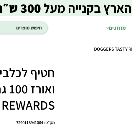
הארץ בקנייה מעל
300 ש״ח
מותגים
חטיף לכלבים
REWARDS
מק"ט
מק"ט:
7290118941064
7290118941064
מחיר