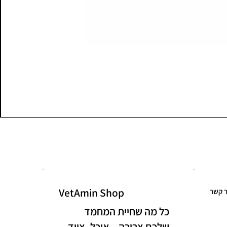
VetAmin Shop
ר קשר
כל מה שחיית המחמד
שלכם צריכה – אוכל, ציוד,