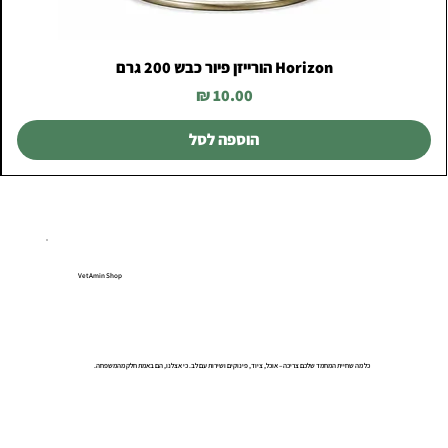
Horizon הורייזן פיור כבש 200 גרם
מחיר
הוספה לסל
VetAmin Shop
כל מה שחיית המחמד שלכם צריכה – אוכל, ציוד, פינוקים ושירות עם לב. כי אצלנו, הם באמת חלק מהמשפחה.