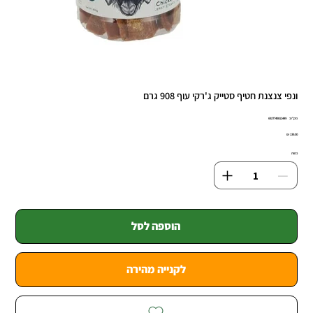
ונפי צנצנת חטיף סטייק ג'רקי עוף 908 גרם
מק"ט
מק"ט:
6927749812449
6927749812
מחיר
כמות
הוספה לסל
לקנייה מהירה