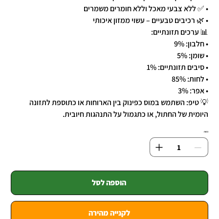
• ✅ ללא צבעי מאכל וללא חומרים משמרים
• 🌿 רכיבים טבעיים – עשוי ממזון איכותי
📊 ערכים תזונתיים:
• חלבון: 9%
• שומן: 5%
• סיבים תזונתיים: 1%
• לחות: 85%
• אפר: 3%
💡 טיפ: השתמש במוס כפינוק בין הארוחות או כתוספת לתזונה
היומית של החתול, או כתגמול על התנהגות חיובית.
כמות
הוספה לסל
לקנייה מהירה