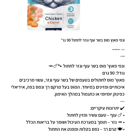
ונפי פאוץ מוס בשר עוף וגזר לחתול 90 גר'
מק"ט
מק"ט:
6927749871514
6927749871
מחיר
ונפי פאוץ' מוס בשר עוף וגזר לחתול 🐾🍗🥕
גודל: 90 גרם
פאוץ' מוס לחתולים בטעמים של בשר עוף וגזר, עשוי מרכיבים
איכותיים ומזינים במיוחד. המוס בעל מרקם רך ונמס בפה, אידיאלי
כפינוק יומיומי או כתגמול במהלך האימון.
---
✔️ יתרונות עיקריים:
• 🍗 עוף – טעם עשיר ומזין לחתול
• 🥕 גזר – תומך במערכת העיכול ושומר על בריאות הכלל
• 🍽️ קרם רך – נמס בקלות ומפנק את החתול