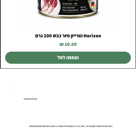
Horizon הורייזן פיור כבש 200 גרם
מחיר
הוספה לסל
VetAmin Shop
כל מה שחיית המחמד שלכם צריכה – אוכל, ציוד, פינוקים ושירות עם לב. כי אצלנו, הם באמת חלק מהמשפחה.