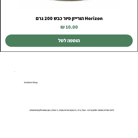
Horizon הורייזן פיור כבש 200 גרם
מחיר
הוספה לסל
VetAmin Shop
כל מה שחיית המחמד שלכם צריכה – אוכל, ציוד, פינוקים ושירות עם לב. כי אצלנו, הם באמת חלק מהמשפחה.