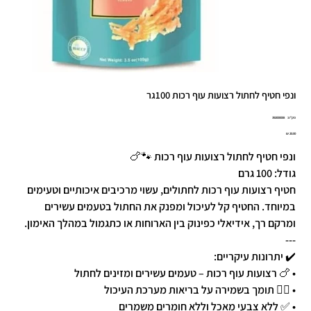
ונפי חטיף לחתול רצועות עוף רכות 100גר
מק"ט
מק"ט:
392000008
392000008
מחיר
ונפי חטיף לחתול רצועות עוף רכות 🐾🍗
גודל: 100 גרם
חטיף רצועות עוף רכות לחתולים, עשוי מרכיבים איכותיים וטעימים
במיוחד. החטיף קל לעיכול ומפנק את החתול בטעמים עשירים
ומרקם רך, אידיאלי כפינוק בין הארוחות או כתגמול במהלך האימון.
---
✔️ יתרונות עיקריים:
• 🍗 רצועות עוף רכות – טעמים עשירים ומזינים לחתול
• 🧑‍⚕️ תומך בשמירה על בריאות מערכת העיכול
• ✅ ללא צבעי מאכל וללא חומרים משמרים