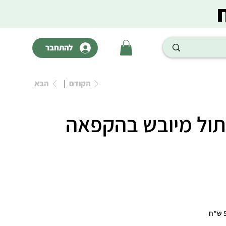
להתחבר
הקודם
הבא
חתול מיובש בהקפאה