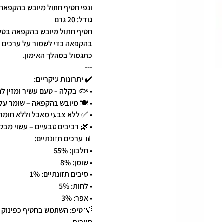
ונפי חטיף חתול מיובש בהקפא
גודל: 20 גרם
חטיף חתול מיובש בהקפאה בטעם 
בהקפאה כדי לשמור על ערכים תזו
כתגמול במהלך האימון.
---
✔️ יתרונות עיקריים:
• 🐟 בקלה – טעם עשיר ומזין ל
• 🍽️ מיובש בהקפאה – שומר על
• ✅ ללא צבעי מאכל וללא חומר
• 🌿 רכיבים טבעיים – עשוי מבק
📊 ערכים תזונתיים:
• חלבון: 55%
• שומן: 8%
• סיבים תזונתיים: 1%
• לחות: 5%
• אפר: 3%
💡 טיפ: השתמש בחטיף כפינוק א
חיובית.