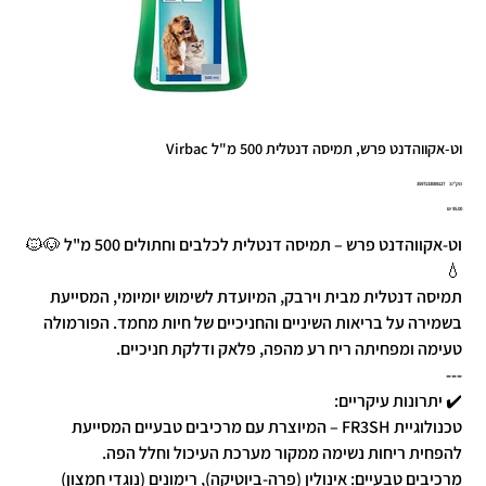
וט-אקווהדנט פרש, תמיסה דנטלית 500 מ"ל Virbac
מק"ט
מק"ט:
3597133089127
3597133089
מחיר
וט-אקווהדנט פרש – תמיסה דנטלית לכלבים וחתולים 500 מ"ל 🐶🐱
💧
תמיסה דנטלית מבית וירבק, המיועדת לשימוש יומיומי, המסייעת
בשמירה על בריאות השיניים והחניכיים של חיות מחמד. הפורמולה
טעימה ומפחיתה ריח רע מהפה, פלאק ודלקת חניכיים.
---
✔️ יתרונות עיקריים:
טכנולוגיית FR3SH – המיוצרת עם מרכיבים טבעיים המסייעת
להפחית ריחות נשימה ממקור מערכת העיכול וחלל הפה.
מרכיבים טבעיים: אינולין (פרה-ביוטיקה), רימונים (נוגדי חמצון)