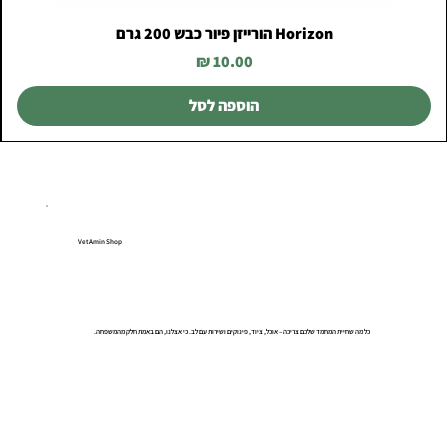
Horizon הורייזן פיור כבש 200 גרם
מחיר
הוספה לסל
VetAmin Shop
כל מה שחיית המחמד שלכם צריכה – אוכל, ציוד, פינוקים ושירות עם לב. כי אצלנו, הם באמת חלק מהמשפחה.