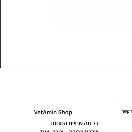
VetAmin Shop
ר קשר
כל מה שחיית המחמד
שלכם צריכה – אוכל, ציוד,