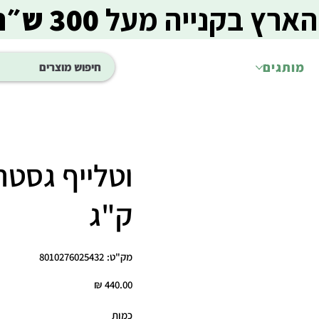
הארץ בקנייה מעל
300 ש״ח
מותגים
ק"ג
מק"ט
מק"ט:
8010276025432
8010276025432
מחיר
כמות