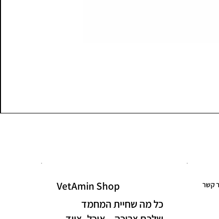
VetAmin Shop
ר קשר
כל מה שחיית המחמד
שלכם צריכה – אוכל, ציוד,