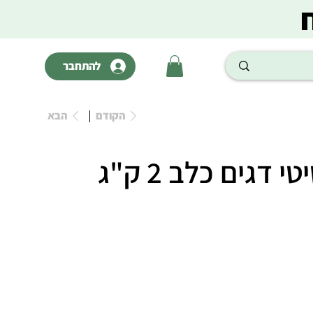
להתחבר
הקודם
הבא
 דגים כלב 2 ק"ג