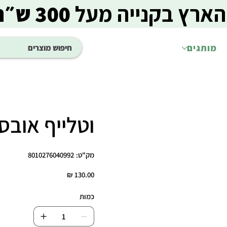
הארץ בקנייה מעל
300 ש״ח
מותגים
וטלייף אובסיטי
מק"ט
מק"ט:
8010276040992
8010276040992
מחיר
כמות