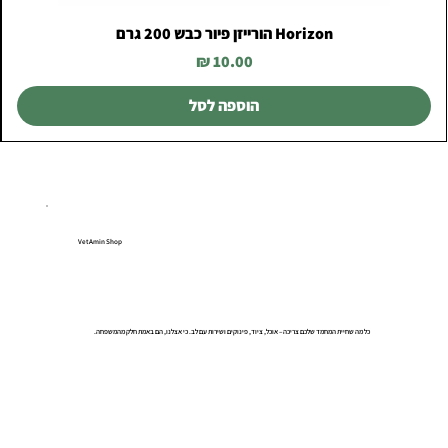
Horizon הורייזן פיור כבש 200 גרם
מחיר
הוספה לסל
VetAmin Shop
כל מה שחיית המחמד שלכם צריכה – אוכל, ציוד, פינוקים ושירות עם לב. כי אצלנו, הם באמת חלק מהמשפחה.