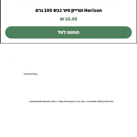
Horizon הורייזן פיור כבש 200 גרם
מחיר
הוספה לסל
VetAmin Shop
כל מה שחיית המחמד שלכם צריכה – אוכל, ציוד, פינוקים ושירות עם לב. כי אצלנו, הם באמת חלק מהמשפחה.