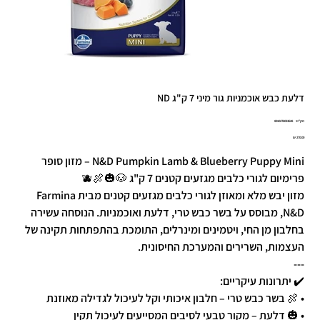
דלעת כבש אוכמניות גור מיני 7 ק"ג ND
מק"ט
מק"ט:
8010276033628
8010276033
מחיר
N&D Pumpkin Lamb & Blueberry Puppy Mini – מזון סופר
פרימיום לגורי כלבים מגזעים קטנים 7 ק"ג 🐶🎃🍖🫐
מזון יבש מלא ומאוזן לגורי כלבים מגזעים קטנים מבית Farmina
N&D, מבוסס על בשר כבש טרי, דלעת ואוכמניות. הנוסחה עשירה
בחלבון מן החי, ויטמינים ומינרלים, התומכת בהתפתחות תקינה של
העצמות, השרירים והמערכת החיסונית.
---
✔️ יתרונות עיקריים:
• 🍖 בשר כבש טרי – חלבון איכותי וקל לעיכול לגדילה מאוזנת
• 🎃 דלעת – מקור טבעי לסיבים המסייעים לעיכול תקין