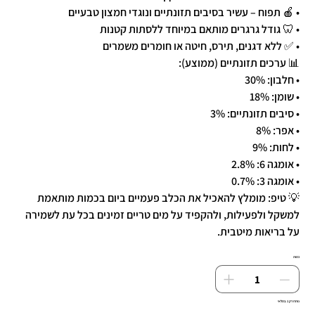
• 🍎 תפוח – עשיר בסיבים תזונתיים ונוגדי חמצון טבעיים
• 🦷 גודל גרגרים מותאם במיוחד ללסתות קטנות
• ✅ ללא דגנים, תירס, חיטה או חומרים משמרים
📊 ערכים תזונתיים (ממוצע):
• חלבון: 30%
• שומן: 18%
• סיבים תזונתיים: 3%
• אפר: 8%
• לחות: 9%
• אומגה 6: 2.8%
• אומגה 3: 0.7%
💡 טיפ: מומלץ להאכיל את הכלב פעמיים ביום בכמות מותאמת
למשקל ולפעילות, ולהקפיד על מים טריים זמינים בכל עת לשמירה
על בריאות מיטבית.
כמות
נותרו רק 1 במלאי