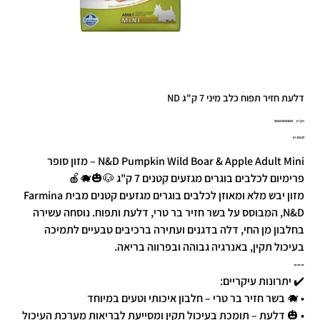
דלעת חזיר תפוח כלב מיני 7 ק"ג ND
מק"ט
מק"ט:
8010276033659
8010276033
מחיר
N&D Pumpkin Wild Boar & Apple Adult Mini – מזון סופר
פרימיום לכלבים בוגרים מגזעים קטנים 7 ק"ג 🐶🎃🐗🍎
מזון יבש מלא ומאוזן לכלבים בוגרים מגזעים קטנים מבית Farmina
N&D, המבוסס על בשר חזיר בר טרי, דלעת ותפוח. נוסחה עשירה
בחלבון מן החי, דלה בדגנים ועתירה ברכיבים טבעיים לתמיכה
בעיכול תקין, באנרגיה גבוהה ובפרווה בריאה.
---
✔️ יתרונות עיקריים:
• 🐗 בשר חזיר בר טרי – חלבון איכותי וטעים במיוחד
• 🎃 דלעת – תומכת בעיכול תקין ומסייעת לבריאות מערכת העיכול