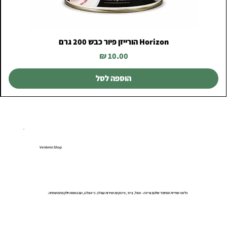
Horizon הורייזן פיור כבש 200 גרם
מחיר
הוספה לסל
VetAmin Shop
כל מה שחיית המחמד שלכם צריכה – אוכל, ציוד, פינוקים ושירות עם לב. כי אצלנו, הם באמת חלק מהמשפחה.