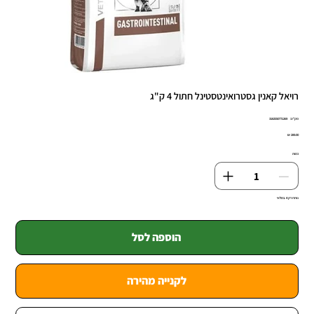
רויאל קאנין גסטרואינטסטינל חתול 4 ק"ג
מק"ט
מק"ט:
3182550771269
3182550771
מחיר
כמות
נותרו רק 4 במלאי
הוספה לסל
לקנייה מהירה