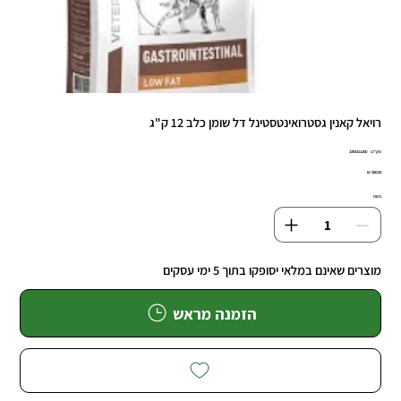
רויאל קאנין גסטרואינטסטינל דל שומן כלב 12 ק"ג
מק"ט
מק"ט:
2393211200
239321120
מחיר
כמות
מוצרים שאינם במלאי יסופקו בתוך 5 ימי עסקים
הזמנה מראש