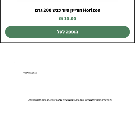
Horizon הורייזן פיור כבש 200 גרם
מחיר
הוספה לסל
VetAmin Shop
כל מה שחיית המחמד שלכם צריכה – אוכל, ציוד, פינוקים ושירות עם לב. כי אצלנו, הם באמת חלק מהמשפחה.