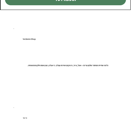
VetAmin Shop
כל מה שחיית המחמד שלכם צריכה – אוכל, ציוד, פינוקים ושירות עם לב. כי אצלנו, הם באמת חלק מהמשפחה.
צור קשר