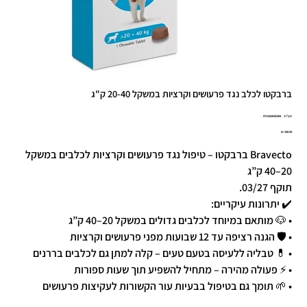
ברבקטו לכלב נגד פרעושים וקרציות במשקל 20-40 ק"ג
מק"ט
מק"ט:
8713184165268
8713184165
מחיר
Bravecto ברבקטו – טיפול נגד פרעושים וקרציות לכלבים במשקל
20–40 ק”ג
תוקף 03/27.
✔️ יתרונות עיקריים:
• 🐶 מותאם במיוחד לכלבים גדולים במשקל 20–40 ק”ג
• 🛡️ הגנה רציפה עד 12 שבועות מפני פרעושים וקרציות
• 💊 טבליה ללעיסה בטעם טעים – קלה למתן גם לכלבים בררנים
• ⚡ פעולה מהירה – מתחיל להשפיע תוך שעות ספורות
• 🌱 תומך גם בטיפול בבעיות עור הקשורות לעקיצות פרעושים