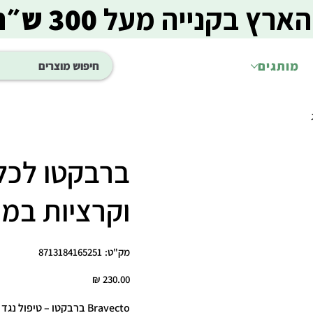
הארץ בקנייה מעל
300 ש״ח
מותגים
ברבקטו לכל
וקרציות במשקל -20
מק"ט
מק"ט:
8713184165251
8713184165251
מחיר
Bravecto ברבקטו – טיפול נגד פרעושים וקרציות לכלבים במשקל 10–20 ק”ג