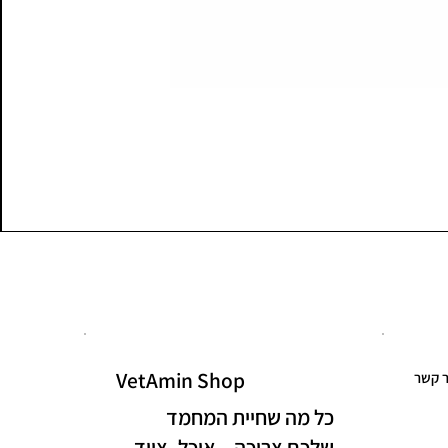
VetAmin Shop
ר קשר
כל מה שחיית המחמד
שלכם צריכה – אוכל, ציוד,