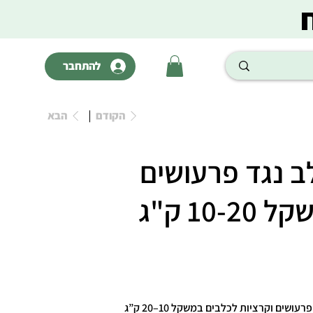
להתחבר
הקודם
הבא
ב נגד פרעושים
10 ק"ג