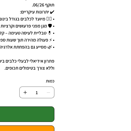
תוקף 06/26.
✔️ יתרונות עיקריים:
• 🐕‍🦺 מיועד לכלבים בגודל בינוני–גדול (
• 🛡️ מגן מפני פרעושים וקרציות במשך 2
• 💊 טבליית לעיסה טעימה – קל
• ⚡ פעולה מהירה תוך שעות ספו
• 🌿 מסייע גם בהפחתת אלרגיה
פתרון אידיאלי לבעלי כלבים בי
וללא צורך בטיפולים תכופים.
כמות