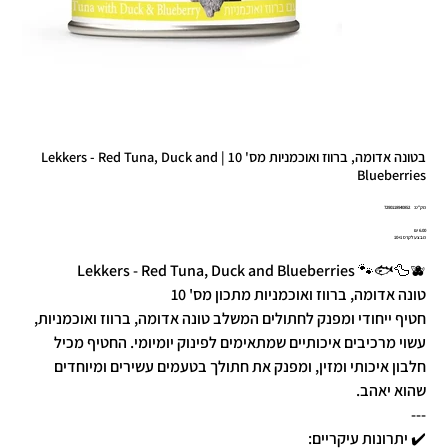
בטונה אדומה, ברווז ואוכמניות מס' 10 | Lekkers - Red Tuna, Duck and
Blueberries
מק"ט
מק"ט:
7290118940852
7290118940
מחיר
מבצע לקרס 10+1
Lekkers - Red Tuna, Duck and Blueberries 🐾🐟🦆🫐
טונה אדומה, ברווז ואוכמניות מתכון מס' 10
חטיף ייחודי ומפנק לחתולים המשלב טונה אדומה, ברווז ואוכמניות,
עשוי מרכיבים איכותיים שמתאימים לפינוק יומיומי. החטיף מכיל
חלבון איכותי ומזין, ומפנק את חתולך בטעמים עשירים ומיוחדים
שהוא יאהב.
---
✔️ יתרונות עיקריים: