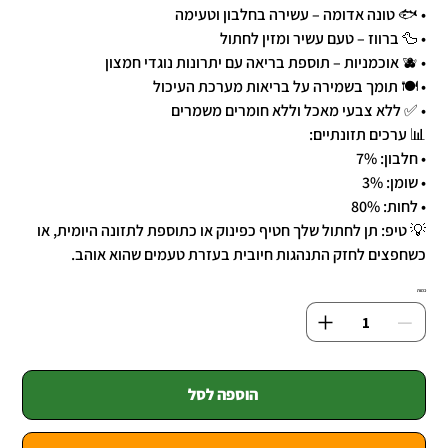
• 🐟 טונה אדומה – עשירה בחלבון וטעימה
• 🦆 ברווז – טעם עשיר ומזין לחתול
• 🫐 אוכמניות – תוספת בריאה עם יתרונות נוגדי חמצון
• 🍽️ תומך בשמירה על בריאות מערכת העיכול
• ✅ ללא צבעי מאכל וללא חומרים משמרים
📊 ערכים תזונתיים:
• חלבון: 7%
• שומן: 3%
• לחות: 80%
💡 טיפ: תן לחתול שלך חטיף כפינוק או כתוספת לתזונה היומית, או
כשחפצים לחזק התנהגות חיובית בעזרת טעמים שהוא אוהב.
כמות
הוספה לסל