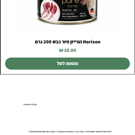
Horizon הורייזן פיור כבש 200 גרם
מחיר
הוספה לסל
VetAmin Shop
כל מה שחיית המחמד שלכם צריכה – אוכל, ציוד, פינוקים ושירות עם לב. כי אצלנו, הם באמת חלק מהמשפחה.