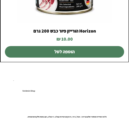
Horizon הורייזן פיור כבש 200 גרם
מחיר
הוספה לסל
VetAmin Shop
כל מה שחיית המחמד שלכם צריכה – אוכל, ציוד, פינוקים ושירות עם לב. כי אצלנו, הם באמת חלק מהמשפחה.