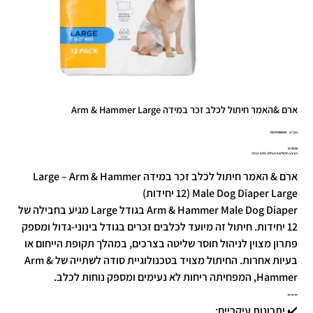
ארם &האמר חיתול לכלב זכר במידה Arm & Hammer Large
מק"ט
מק"ט:
742797884103
7427978841
מחיר
מבצע חיתולים 6 חבילות 8.5% הנחה
ארם & האמר חיתול לכלב זכר במידה Large – Arm & Hammer
Male Dog Diaper Large (12 יחידות)
Arm & Hammer Male Dog Diaper בגודל Large מגיע בחבילה של
12 יחידות. חיתול זה מיועד לכלבים זכרים בגודל בינוני-גדול ומספק
פתרון מצוין לניהול חוסר שליטה בצרכים, במהלך תקופת הייחום או
בעיות אחרות. החיתול מצויד בטכנולוגיית סודה לשתייה של Arm &
Hammer, המפחיתה ריחות לא נעימים ומספק נוחות לכלב.
---
✔️ יתרונות עיקריים: