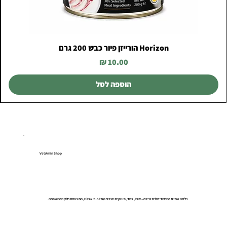
Horizon הורייזן פיור כבש 200 גרם
מחיר
הוספה לסל
VetAmin Shop
כל מה שחיית המחמד שלכם צריכה – אוכל, ציוד, פינוקים ושירות עם לב. כי אצלנו, הם באמת חלק מהמשפחה.