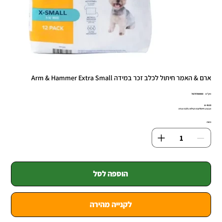
ארם & האמר חיתול לכלב זכר במידה Arm & Hammer Extra Small
מק"ט
מק"ט:
742797884080
7427978840
מחיר
מבצע חיתולים 6 חבילות 8.5% הנחה
כמות
הוספה לסל
לקנייה מהירה