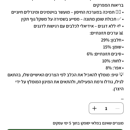
בריאות המפרקים
• 🧑‍⚕️ תמיכה במערכת החיסון – מועשר בויטמינים ומינרלים חיוניים
• ✅ תכולת שומן מתונה – מסייע בשמירה על משקל גוף תקין
• 🌱 ללא דגנים – אידיאלי לכלבים עם רגישות לדגנים
📊 ערכים תזונתיים:
• חלבון: 29%
• שומן: 15%
• סיבים תזונתיים: 6%
• לחות: 10%
• אפר: 8%
💡 טיפ: מומלץ להאכיל את הכלב לפי הצרכים האישיים שלו, בהתאם
לגילו, גודלו ורמת הפעילות, ולהתאים את המינון המומלץ על ידי
היצרן.
כמות
מוצרים שאינם במלאי יסופקו בתוך 5 ימי עסקים