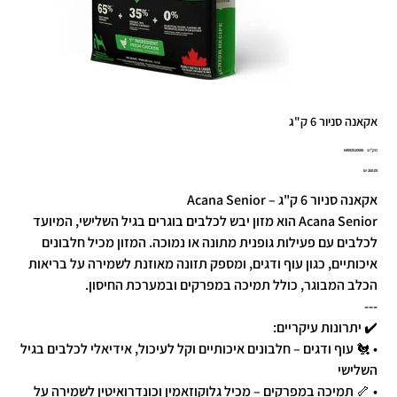
אקאנה סניור 6 ק"ג
מק"ט
מק"ט:
64992510688
6499251068
מחיר
אקאנה סניור 6 ק"ג – Acana Senior
Acana Senior הוא מזון יבש לכלבים בוגרים בגיל השלישי, המיועד
לכלבים עם פעילות גופנית מתונה או נמוכה. המזון מכיל חלבונים
איכותיים, כגון עוף ודגים, ומספק תזונה מאוזנת לשמירה על בריאות
הכלב המבוגר, כולל תמיכה במפרקים ובמערכת החיסון.
---
✔️ יתרונות עיקריים:
• 🐔 עוף ודגים – חלבונים איכותיים וקל לעיכול, אידיאלי לכלבים בגיל
השלישי
• 🦴 תמיכה במפרקים – מכיל גלוקוזאמין וכונדרואיטין לשמירה על