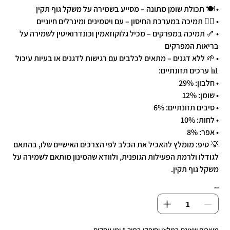
• 🍽️ תכולת שומן מתונה – מסייע בשמירה על משקל גוף תקין
• 🧑‍⚕️ תמיכה במערכת החיסון – עם ויטמינים ומינרלים חיוניים
• 🦴 תמיכה במפרקים – מכיל גלוקוזאמין וכונדרואיטין לשמירה על
בריאות המפרקים
• 🌱 ללא דגנים – מתאים לכלבים עם רגישות לדגנים או בעיות עיכול
📊 ערכים תזונתיים:
• חלבון: 29%
• שומן: 12%
• סיבים תזונתיים: 6%
• לחות: 10%
• אפר: 8%
💡 טיפ: מומלץ להאכיל את הכלב לפי הצרכים האישיים שלו, בהתאם
לגודלו ולרמת הפעילות הגופנית, ולוודא שהמינון מותאם לשמירה על
משקל גוף תקין.
כמות
מוצרים שאינם במלאי יסופקו בתוך 5 ימי עסקים