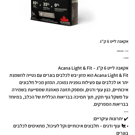
אקאנה לייט 6 ק"ג
מק"ט
מק"ט:
64992512606
6499251260
מחיר
אקאנה לייט 6 ק"ג – Acana Light & Fit
Acana Light & Fit הוא מזון יבש לכלבים בוגרים עם נטייה להשמנת
יתר או לכלבים עם פעילות גופנית נמוכה. המזון מכיל חלבונים
איכותיים, כגון עוף ודגים, ומספק תזונה מאוזנת שמסייעת בשמירה
על משקל גוף תקין, תוך תמיכה בבריאות הכללית של הכלב, במיוחד
בבריאות המפרקים.
---
✔️ יתרונות עיקריים:
• 🐔 עוף ודגים – חלבונים איכותיים וקל לעיכול, מתאימים לכלבים
בוגרים