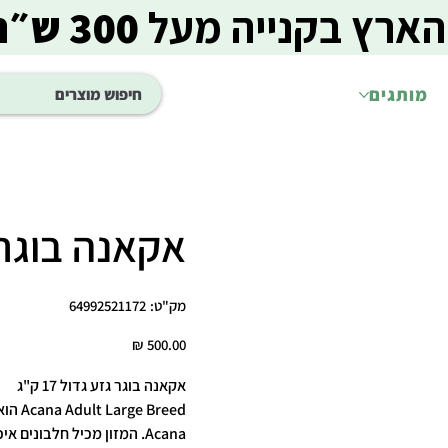
הארץ בקנייה מעל
300 ש״ח
מותגים
אקאנה בוגר גזע
מק"ט
מק"ט:
64992521172
64992521172
מחיר
אקאנה בוגר גזע גדול 17 ק"ג
Breed
Acana. המזון מכיל חלבונים