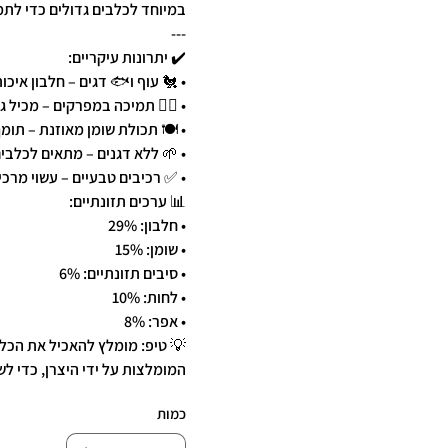
במיוחד לכלבים גדולים כדי לת
---
✔️ יתרונות עיקריים:
• 🐔 עוף ו🐟 דגים – חלבון איכו
• 🧑‍⚕️ תמיכה במפרקים – מכיל 
• 🍽️ תכולת שומן מאוזנת – תומ
• 🌱 ללא דגנים – מתאים לכלבים
• ✅ רכיבים טבעיים – עשוי מרכיב
📊 ערכים תזונתיים:
• חלבון: 29%
• שומן: 15%
• סיבים תזונתיים: 6%
• לחות: 10%
• אפר: 8%
💡 טיפ: מומלץ להאכיל את הכלב
המומלצות על ידי היצרן, כדי ל
כמות