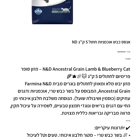
אנסס כבש אוכמניות חתול 5 ק"ג ND
מק"ט
מק"ט:
8010276032768
8010276032
מחיר
N&D Ancestral Grain Lamb & Blueberry Cat – מזון סופר
פרימיום לחתולים 5 ק"ג 🐱🍖🫐🌾
מזון יבש מלא ומאוזן לחתולים בוגרים מבית Farmina N&D
Ancestral Grain, המבוסס על בשר כבש טרי, אוכמניות ודגנים
עתיקים (כוסמין ושיבולת שועל). הנוסחה משלבת חלבון איכותי מן
החי עם דגנים בריאים ונוגדי חמצון טבעיים, לשמירה על עיכול תקין,
פרווה מבריקה ובריאות כללית מצוינת.
---
✔️ יתרונות עיקריים:
• 🍖 בשר כבש טרי – מקור חלבון איכותי, טעים וקל לעיכול