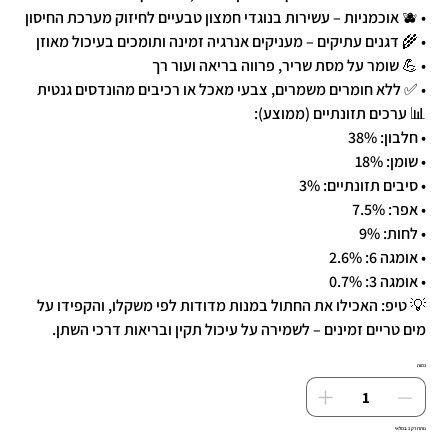
• 🫐 אוכמניות – עשירות בנוגדי חמצון טבעיים לחיזוק מערכת החיסון
• 🌾 דגנים עתיקים – מעניקים אנרגיה זמינה ותומכים בעיכול מאוזן
• 💪 שומר על מסת שריר, פרווה בריאה ועור רך
• ✅ ללא חומרים משמרים, צבעי מאכל או רכיבים מהונדסים גנטית
📊 ערכים תזונתיים (ממוצע):
• חלבון: 38%
• שומן: 18%
• סיבים תזונתיים: 3%
• אפר: 7.5%
• לחות: 9%
• אומגה 6: 2.6%
• אומגה 3: 0.7%
💡 טיפ: האכילו את החתול במנות מדודות לפי משקלו, והקפידו על
מים טריים זמינים – לשמירה על עיכול תקין ובריאות דרכי השתן.
כמות
נותרו רק 1 במלאי