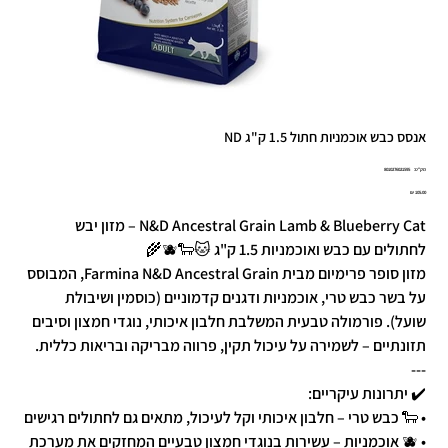
אנסס כבש אוכמניות חתול 1.5 ק"ג ND
מק"ט
מק"ט:
8010276021595
8010276021
מחיר
N&D Ancestral Grain Lamb & Blueberry Cat – מזון יבש
לחתולים עם כבש ואוכמניות 1.5 ק"ג 🐱🐑🫐🌾
מזון סופר פרימיום מבית Farmina N&D Ancestral Grain, המבוסס
על בשר כבש טרי, אוכמניות ודגנים קדמוניים (כוסמין ושיבולת
שועל). פורמולה טבעית המשלבת חלבון איכותי, נוגדי חמצון וסיבים
תזונתיים – לשמירה על עיכול תקין, פרווה מבריקה ובריאות כללית.
---
✔️ יתרונות עיקריים:
• 🐑 כבש טרי – חלבון איכותי וקל לעיכול, מתאים גם לחתולים רגישים
• 🫐 אוכמניות – עשירות בנוגדי חמצון טבעיים המחזקים את מערכת