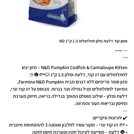
אושן קוד דלעת מלון חתלתולים 1.5 ק"ג ND
מק"ט
מק"ט:
8010276038852
8010276038
מחיר
N&D Pumpkin Codfish & Cantaloupe Kitten – מזון יבש
לחתלתולים עם דג קוד, דלעת ומלון 1.5 ק"ג 🐱🐟🎃🍈
מזון סופר פרימיום ללא דגנים מבית Farmina N&D Pumpkin,
המיועד לחתלתולים מגיל גמילה ועד בגרות. מבוסס על דג קוד טרי,
דלעת ומלון – שילוב מושלם התומך בגדילה בריאה, חיזוק מערכת
החיסון ובריאות העור והפרווה.
---
✔️ יתרונות עיקריים:
• 🐟 דג קוד טרי – מקור עשיר לחלבון ואומגה 3 להתפתחות מיטבית
• 🎃 דלעת – מסייעת לעיכול תקין ומערכת חיסון חזקה