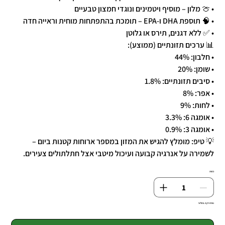
• 🍈 מלון – מוסיף ויטמינים ונוגדי חמצון טבעיים
• 🧠 תוספת DHA ו-EPA – תומכת בהתפתחות מוחית וראייה חדה
• ✅ ללא דגנים, תירס או גלוטן
📊 ערכים תזונתיים (ממוצע):
• חלבון: 44%
• שומן: 20%
• סיבים תזונתיים: 1.8%
• אפר: 8%
• לחות: 9%
• אומגה 6: 3.3%
• אומגה 3: 0.9%
💡 טיפ: מומלץ להגיש את המזון במספר ארוחות קטנות ביום –
לשמירה על אנרגיה קבועה ועיכול מיטבי אצל חתלתולים צעירים.
כמות
נותרו רק 2 במלאי