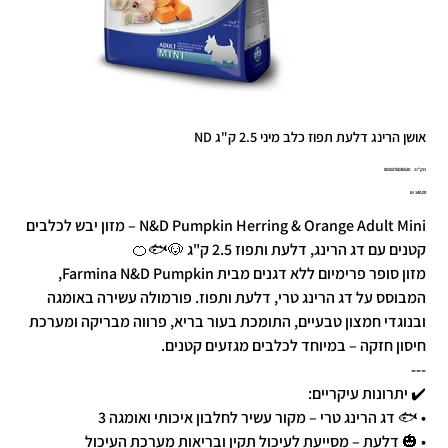
אושן הרינג דלעת תפוז כלב מיני 2.5 ק"ג ND
מק"ט
מק"ט:
8010276036520
8010276036
מחיר
N&D Pumpkin Herring & Orange Adult Mini – מזון יבש לכלבים
קטנים עם דג הרינג, דלעת ותפוז 2.5 ק"ג 🐶🐟🍊
מזון סופר פרימיום ללא דגנים מבית Farmina N&D Pumpkin,
המבוסס על דג הרינג טרי, דלעת ותפוז. פורמולה עשירה באומגה
ובנוגדי חמצון טבעיים, התומכת בעור בריא, פרווה מבריקה ומערכת
חיסון חזקה – במיוחד לכלבים מגזעים קטנים.
---
✔️ יתרונות עיקריים:
• 🐟 דג הרינג טרי – מקור עשיר לחלבון איכותי ואומגה 3
• 🎃 דלעת – מסייעת לעיכול תקין ובריאות מערכת העיכול