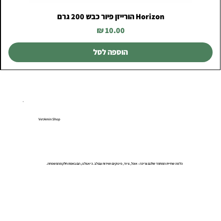
Horizon הורייזן פיור כבש 200 גרם
מחיר
הוספה לסל
VetAmin Shop
כל מה שחיית המחמד שלכם צריכה – אוכל, ציוד, פינוקים ושירות עם לב. כי אצלנו, הם באמת חלק מהמשפחה.