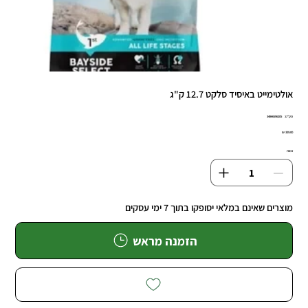
אולטימייט באיסיד סלקט 12.7 ק"ג
מק"ט
מק"ט:
34846596205
3484659620
מחיר
כמות
מוצרים שאינם במלאי יסופקו בתוך 7 ימי עסקים
הזמנה מראש