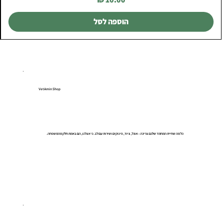
הוספה לסל
VetAmin Shop
כל מה שחיית המחמד שלכם צריכה – אוכל, ציוד, פינוקים ושירות עם לב. כי אצלנו, הם באמת חלק מהמשפחה.