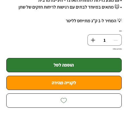
• 🧱 מונע נזילות לתחתית הארגז – היגיינה מרבית
• 🐱 מתאים במיוחד לבתים עם רגישות לריחות חזקים של שתן
💡 המחיר ל-1 ק”ג מתייחס לליטר
כמות
נותרו רק 2 במלאי
הוספה לסל
לקנייה מהירה