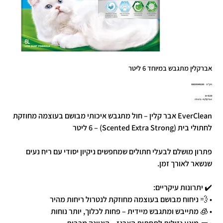
אברקלין מתגבש במיוחד 6 ליטר
מק"ט
מק"ט:
5060255492185
5060255492
מחיר
אברקלין 2+ בהנחה
EverClean אבר קלין – חול מתגבש איכותי מבושם בעוצמה מחוזקת
לחתולי בית (Scented Extra Strong) – 6 ליטר
פתרון מושלם לבעלי חתולים שמחפשים ניקיון יסודי עם ריח נעים
שנשאר לאורך זמן.
✔️ יתרונות עיקריים:
• 💨 ניחוח מבושם בעוצמה מחוזקת לנטרול ריחות מהיר
• 🧊 מתייבש ומתגבש מיידית – פחות לכלוך, יותר נוחות