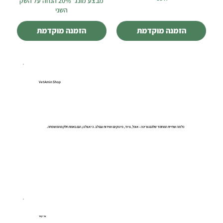
מבצע מונג' 20% הנחה על השק
השני
הזמנה מוקדמת
הזמנה מוקדמת
VetAmin Shop
כל מה שחיית המחמד שלכם צריכה – אוכל, ציוד, פינוקים ושירות עם לב. כי אצלנו, הם באמת חלק מהמשפחה.
צור קשר