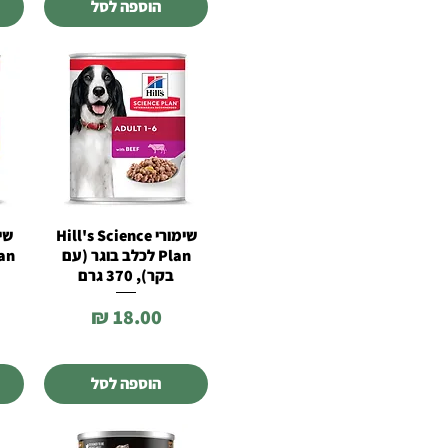
הוספה לסל
✚ מזון רפואי לאלרגיות
✚ מזון רפואי לכליות
✚ מזון רפואי לדרכי השתן
✚ מזון רפואי לטיפול במשקל
שימורי Hill's Science
תצוגה מהירה
Plan לכלב בוגר (עם
בקר), 370 גרם
מחיר
הוספה לסל