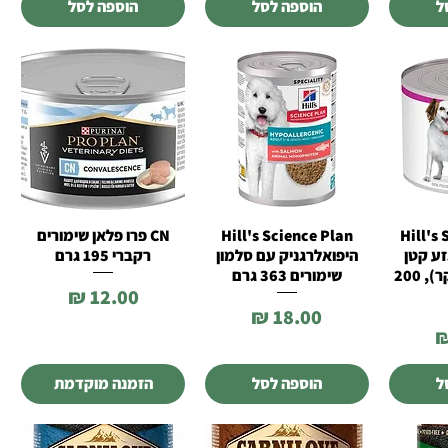
ל
הוספה לסל
הוספה לסל
Hill's Sci
Hill's Science Plan
CN פרו פלאן שימורים
רה
תצוגה מהירה
תצוגה מהירה
גזע קטן
היפואלרגניק עם סלמון
רקברי 195 גרם
במרקם מוס (בקר), 200
שימורים 363 גרם
מחיר
מחיר
ל
הוספה לסל
הזמנה מוקדמת