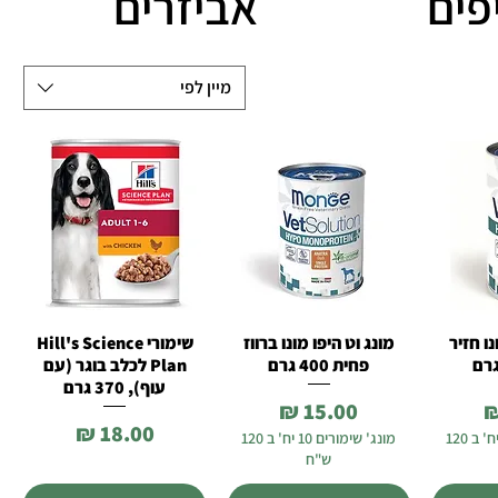
פים
אביזרים
מיין לפי
נו חזיר
מונג וט היפו מונו ברווז
שימורי Hill's Science
רה
תצוגה מהירה
תצוגה מהירה
פחית 400 גרם
Plan לכלב בוגר (עם
עוף), 370 גרם
מחיר
מחיר
מונג' שימורים 10 יח' ב 120
מונג' שימורים 10 יח' ב 120
ש"ח